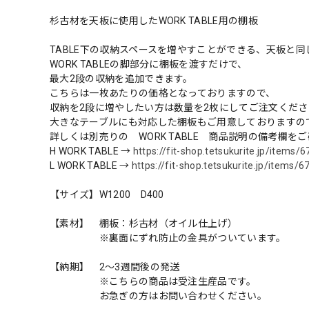
杉古材を天板に使用したWORK TABLE用の棚板
TABLE下の収納スペースを増やすことができる、天板と
WORK TABLEの脚部分に棚板を渡すだけで、
最大2段の収納を追加できます。
こちらは一枚あたりの価格となっておりますので、
収納を2段に増やしたい方は数量を2枚にしてご注文くださ
大きなテーブルにも対応した棚板もご用意しておりますの
詳しくは別売りの WORK TABLE 商品説明の備考欄
H WORK TABLE →
https://fit-shop.tetsukurite.jp/items/
L WORK TABLE →
https://fit-shop.tetsukurite.jp/items/
【サイズ】W1200 D400
【素材】 棚板：杉古材（オイル仕上げ）
※裏面にずれ防止の金具がついています。
【納期】 2～3週間後の発送
※こちらの商品は受注生産品です。
お急ぎの方はお問い合わせください。