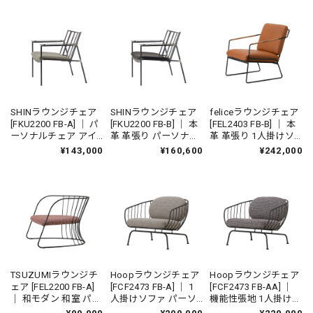
リア 国産家具
ビングインテリア 国
ングインテリア 国産
産家具
家具
SHINラウンジチェア
SHINラウンジチェア
feliceラウンジチェア
[FKU2200 FB-A] ｜ パ
[FKU2200 FB-B] ｜ 本
[FEL2403 FB-B] ｜ 本
ーソナルチェア アイ
革 革張り パーソナル
革 革張り 1人掛けソ
アンチェア 鉄家具 国
チェア アイアンチェ
ファ パーソナルチェ
¥143,000
¥160,600
¥242,000
産家具
ア 鉄家具 国産家具
ア アイアンチェア リ
ビングインテリア 国
産家具
TSUZUMIラウンジチ
Hoopラウンジチェア
Hoopラウンジチェア
ェア [FEL2200 FB-A]
[FCF2473 FB-A] ｜ 1
[FCF2473 FB-AA] ｜
｜ 和モダン 和室 パー
人掛けソファ パーソ
機能性張地 1人掛けソ
ソナルチェア アイア
ナルチェア アイアン
ファ パーソナルチェ