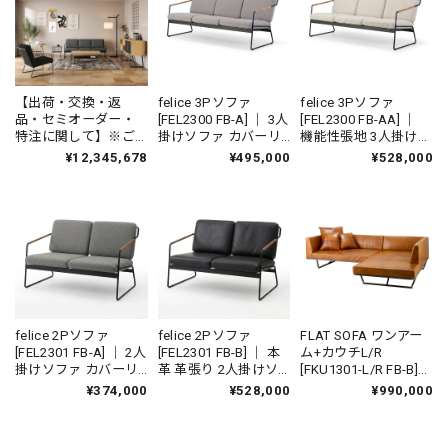
【出荷・交換・返
felice 3Pソファ
felice 3Pソファ
品・セミオーダー・
[FEL2300 FB-A] ｜ 3人
[FEL2300 FB-AA] ｜
特注に関して】※ご
掛けソファ カバーリ
機能性張地 3人掛けソ
購入前に必ずお読み
ングソファ アイアン
ファ カバーリングソ
¥12,345,678
¥495,000
¥528,000
ください。
ソファ 国産家具
ファ アイアンソファ
国産家具
felice 2Pソファ
felice 2Pソファ
FLAT SOFA ワンアー
[FEL2301 FB-A] ｜ 2人
[FEL2301 FB-B] ｜ 本
ム+カウチL/R
掛けソファ カバーリ
革 革張り 2人掛けソ
[FKU1301-L/R FB-B]
ングソファ アイアン
ファ カバーリングソ
｜ 本革 革張り リビン
¥374,000
¥528,000
¥990,000
ソファ 国産家具
ファ アイアンソファ
グソファ ローソファ
国産家具
国産ソファ 国産家具