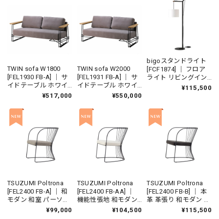
ァ 国産家具
ァ 国産ソファ 国産家
具
bigoスタンドライト
TWIN sofa W1800
TWIN sofa W2000
[FCF1874] ｜ フロア
[FEL1930 FB-A] ｜ サ
[FEL1931 FB-A] ｜ サ
ライト リビングイン
イドテーブル ホワイ
イドテーブル ホワイ
テリア 美濃和紙 揉み
¥115,500
トオーク リビングソ
トオーク リビングソ
紙 ウォールナット ホ
¥517,000
¥550,000
ファ ローソファ 国産
ファ ローソファ 国産
ワイトオーク
ソファ 国産家具
ソファ 国産家具
TSUZUMI Poltrona
TSUZUMI Poltrona
TSUZUMI Poltrona
[FEL2400 FB-A] ｜ 和
[FEL2400 FB-AA] ｜
[FEL2400 FB-B] ｜ 本
モダン 和室 パーソナ
機能性張地 和モダン
革 革張り 和モダン 和
ルチェア ラウンジチ
和室 パーソナルチェ
室 パーソナルチェア
¥99,000
¥104,500
¥115,500
ェア リビングインテ
ア ラウンジチェア リ
ラウンジチェア リビ