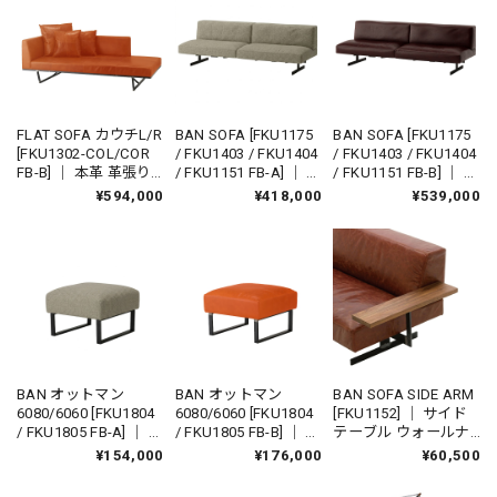
FLAT SOFA カウチL/R
BAN SOFA [FKU1175
BAN SOFA [FKU1175
[FKU1302-COL/COR
/ FKU1403 / FKU1404
/ FKU1403 / FKU1404
FB-B] ｜ 本革 革張り
/ FKU1151 FB-A] ｜ 3
/ FKU1151 FB-B] ｜ 本
リビングソファ ロー
人掛けソファ 2人掛け
革 革張り 3人掛けソ
¥594,000
¥418,000
¥539,000
ソファ 国産ソファ 国
ソファ リビングソフ
ファ 2人掛けソファ
産家具
ァ ローソファ 国産ソ
リビングソファ ロー
ファ 国産家具
ソファ 国産ソファ 国
産家具
BAN オットマン
BAN オットマン
BAN SOFA SIDE ARM
6080/6060 [FKU1804
6080/6060 [FKU1804
[FKU1152] ｜ サイド
/ FKU1805 FB-A] ｜ フ
/ FKU1805 FB-B] ｜ 本
テーブル ウォールナ
ットスツール BAN
革 革張り フットスツ
ット リビングソファ
¥154,000
¥176,000
¥60,500
SOFA リビングソファ
ール BAN SOFA リビ
ローソファ 国産ソフ
ローソファ 国産ソフ
ングソファ ローソフ
ァ 国産家具