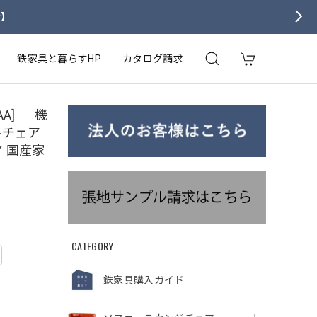
せ】
鉄家具と暮らすHP
カタログ請求
A] ｜ 機
ルチェア
 国産家
CATEGORY
鉄家具購入ガイド