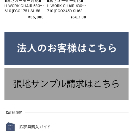
■高さオーダー対応■
■高さオーダー対応■
H WORK CHAIR 580〜
H WORK CHAIR 630〜
610 [FCO1751-SH580-
710 [FCO2450-SH630-
610 FB-A] ｜ ハイチェ
710 FB-A] ｜ ハイチェ
¥55,000
¥56,100
ア アイアン カウンタ
ア アイアン カウンタ
ースツール 鉄家具 国
ースツール 鉄家具 国
産家具
産家具
CATEGORY
鉄家具購入ガイド