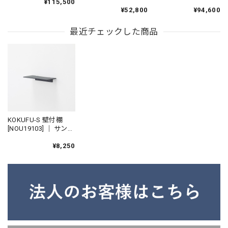
¥115,500
イニングチェア スタ
ットスツール 1人掛け
テリア 美濃和紙 揉み
¥52,800
¥94,600
ッキングチェア アイ
ソファ パーソナルチ
紙 ウォールナット ホ
アンチェア 鉄家具 国
ェア アイアンチェア
ワイトオーク
最近チェックした商品
産家具
ラウンジチェア 国産
家具
KOKUFU-S 壁付棚
[NOU19103] ｜ サンド
ブラック 壁面収納 ウ
ォールシェルフ 小さ
¥8,250
な棚 壁付