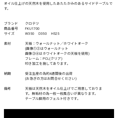
オイル仕上げの天然木を使用したあたたかみのあるサイドテーブルで
す。
ブランド クロテツ
商品番号 FKU1700
サイズ W350 D350 H525
素材 天板：ウォールナット／ホワイトオーク
(画像①②はウォールナット
画像③④はホワイトオークの天板を使用)
フレーム：PCL(クリア)
叩き加工を施してあります。
納期 受注生産の為約4週間後の出荷
(お急ぎの方はお問合せください)
備考 天板は天然木をオイル仕上げでご用意しておりま
す。無垢材の為一枚一枚風合いが異なります。
テーブル脚用のフェルト付きです。