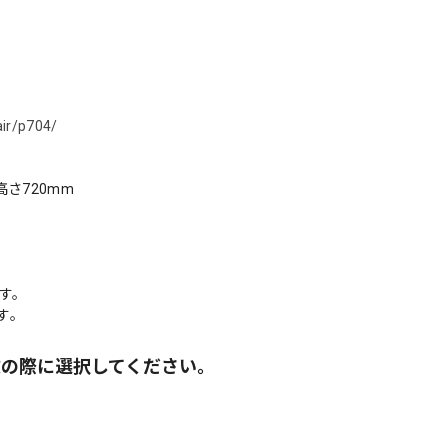
air/p704/
高さ720mm
す。
す。
文の際に選択してください。