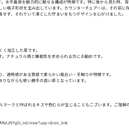
ます。水平垂直を魅力的に魅せる構成が特徴です。特に後から見た時、
しい格子形状を生み出しています。カウンターチェアーは、その前に
張せず、それでいて凛とした佇まいをもつデザインを心がけました。
くく加工した革です。
す。ナチュラル感と機能性を求められる方にお勧めです。
り、透明感がある質感で柔らかい風合い・手触りが特徴です。
ありながらも使い勝手の良い革となっています。
ルマークと呼ばれるキズや色むらが生じることもございます。ご理解
ANdJI9fg5l_nd/view?usp=drive_link