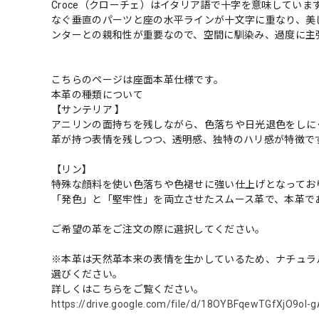
Croce（クローチェ）はイタリア語で十字を意味してい
なぐ垂直のパーツと座の水平ラインが十文字に重なり、美
ンターとの親和性が重要なので、空間に馴染み、過度に主
こちらのページは座面本革仕様です。
本革の種類について
【サンテリア 】
アニリンの面持ちを残しながら、色落ちや日光退色をしに
革が持つ表情を残しつつ、透明感、独特のハリ感が特徴で
【リン】
特殊な顔料を使い色落ちや色褪せに強い仕上げとなってお
「発色」と「堅牢性」を両立させたスムース革で、本革で
ご希望の革をご注文の際に選択してください。
※本革は天然革本来の表情を生かしているため、ナチュラ
選びください。
詳しくはこちらをご覧ください。
https://drive.google.com/file/d/18OYBFqewTGfXjO9ol-g