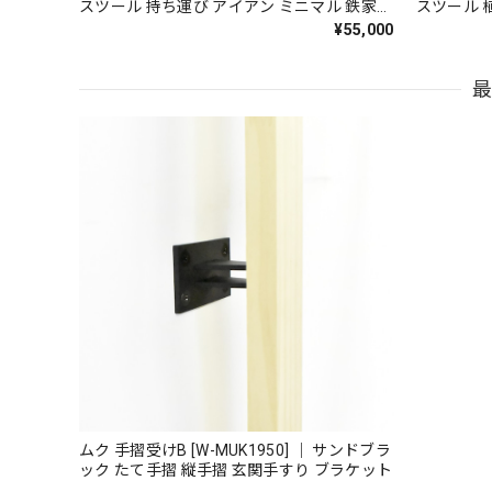
スツール 持ち運び アイアン ミニマル 鉄家具
スツール 
国産家具
家具 国産
¥55,000
ムク 手摺受けB [W-MUK1950] ｜ サンドブラ
ック たて手摺 縦手摺 玄関手すり ブラケット