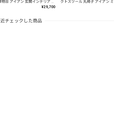
植物台 アイアン 玄関インテリア 鉄
クトスツール 丸椅子 アイアン 
家具
具 国産家具
¥29,700
最近チェックした商品