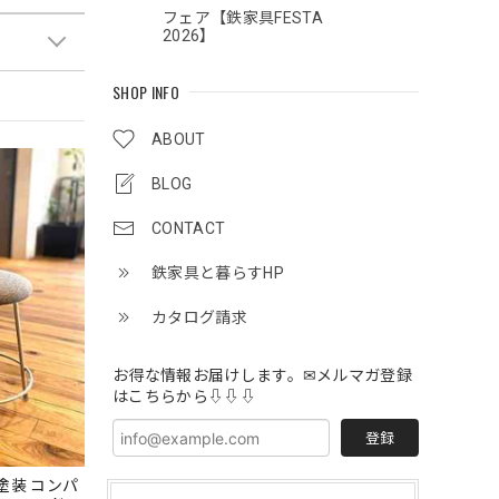
フェア【鉄家具FESTA
2026】
SHOP INFO
ABOUT
BLOG
CONTACT
鉄家具と暮らすHP
カタログ請求
お得な情報お届けします。✉メルマガ登録
はこちらから⇩⇩⇩
登録
 S塗装 コンパ