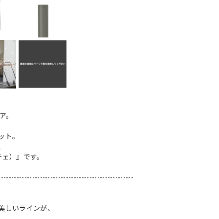
ェア。
ット。
、
チェ）』です。
----------------------------------------------------
美しいラインが、