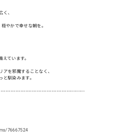
広く、
、穏やかで幸せな朝を。
備えています。
リアを邪魔することなく、
っと馴染みます。
----------------------------------------------------
items/76667524