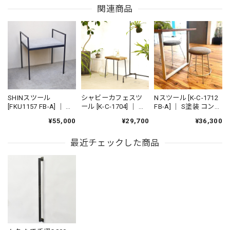
関連商品
SHINスツール
シャビーカフェスツ
Nスツール [K-C-1712
[FKU1157 FB-A] ｜ ハ
ール [K-C-1704] ｜ 古
FB-A] ｜ S塗装 コンパ
ンドルスツール 持ち
材スツール 植物台 ア
クトスツール 丸椅子
¥55,000
¥29,700
¥36,300
運び アイアン ミニマ
イアン 玄関インテリ
アイアン ミニマル 鉄
ル 鉄家具 国産家具
ア 鉄家具 国産家具
家具 国産家具
最近チェックした商品