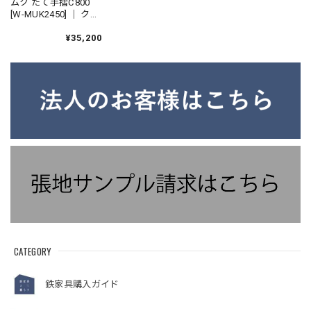
ムク たて手摺C800
[W-MUK2450] ｜ クリ
ア塗装 縦手摺 アイア
ン手すり タタキ加工
¥35,200
手作り 玄関手すり リ
ノベーション
CATEGORY
鉄家具購入ガイド