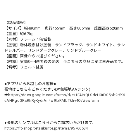
【製品情報】
【サイズ】幅480mm 奥行465mm 高さ805mm 座面高さ620mm
【重量】約6.7kg
【素材】フレーム：無垢鉄
【塗装】粉体焼き付け塗装 サンドブラック、サンドホワイト、サン
ドシルバー、サンドダークグレー、サンドブルーグレー
【座面】画像からお選びください。
【納期】実働3～4週間後の発送 ※こちらの商品は受注生産品です。
【備考】フェルト付属
■アプリからお越しのお客様■
張地はこちらをご覧ください(対象張地AAランク)
➡
https://docs.google.com/forms/d/e/1FAIpQLSdeH3rDS5pb2rfK6
uAHPgqGRcRhRyKydrAn4w9IpRMUTkhv4Q/viewform
●張地のサンプルはこちらからご請求いただけます。
https://fit-shop.tetsukurite.jp/items/95766534