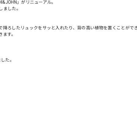
I&JOHN」がリニューアル。
しました。
で降ろしたリュックをサッと入れたり、背の高い植物を置くことがで
きます。
ました。