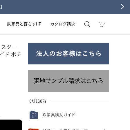
せ】
鉄家具と暮らすHP
カタログ請求
ル スツー
イド ポチ
CATEGORY
鉄家具購入ガイド
e