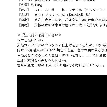
【サイズ】幅710mm 奥行280mm 高さ450mm
【重量】約10kg
【素材】 フレーム：鉄 板：シナ合板（ウレタン仕上
【塗装】 サンドブラック塗装（粉体焼付塗装）
【納期】 受注生産品のため、ご注文後3週間程度お時間
【備考】 天板の木板は木目や色味が１枚１枚異なります
※ご注文前に確認ください※
シナ合板について
天然木にクリアのウレタンで仕上げをしてるため、1枚1
同時に2点購入いただいた場合でも全く色や木目が異なり
自然光をうけることで色合いは深みを増し、日ごとに変化
生きた素材をお楽しみください。
色味の変化・節のイメージは画像を参考にしてください。