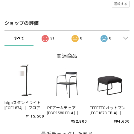
通報する
ショップの評価
すべて
31
0
0
関連商品
bigoスタンドライト
PFアームチェア
EFFETTOオットマン
[FCF1874] ｜ フロア
[FCF2580 FB-A] ｜ ダ
[FCF1873 FB-A] ｜ フ
ライト リビングイン
¥115,500
イニングチェア スタ
ットスツール 1人掛け
テリア 美濃和紙 揉み
¥52,800
¥94,600
ッキングチェア アイ
ソファ パーソナルチ
紙 ウォールナット ホ
アンチェア 鉄家具 国
ェア アイアンチェア
ワイトオーク
最近チェックした商品
産家具
ラウンジチェア 国産