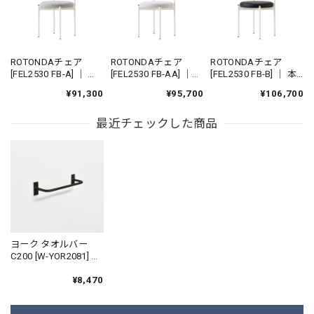
ROTONDAチェア
ROTONDAチェア
ROTONDAチェア
[FEL2530 FB-A] ｜ ダ
[FEL2530 FB-AA] ｜
[FEL2530 FB-B] ｜ 本
イニングチェア スタ
機能性張地 ダイニン
革 革張り ダイニング
¥91,300
¥95,700
¥106,700
ッキングチェア アイ
グチェア スタッキン
チェア スタッキング
アンチェア 鉄家具 国
グチェア アイアンチ
チェア アイアンチェ
産家具
最近チェックした商品
ェア 鉄家具 国産家具
ア 鉄家具 国産家具
ヨーク タオルバー
C200 [W-YOR2081] ｜
サンドブラック タオ
ル掛け アイアンバー
¥8,470
タオルハンガー タオ
ルフック リフォーム