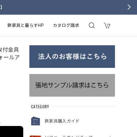
せ】
鉄家具と暮らすHP
カタログ請求
 ｜ 取付金具
ォールア
CATEGORY
鉄家具購入ガイド
e