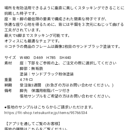
場所を有効活用できるように垂直に美しくスタッキングできることに
挑戦した椅子です。
座・背・脚の最低限の要素で構成された簡素な椅子ですが、
快適な座り心地を得るために、背には平鋼を３次元にねじって曲げる
工夫がされています。
最大で6脚までスタッキング可能です。
オフィスにも最適なチェアです。
※コチラの商品のフレームは画像2枚目のサンドブラック塗装です。
サイズ W480 D469 H785 SH440
素材 座：下部をご参照の上、ご注文の際に選択してください
脚部：無垢鉄
塗装：サンドブラック粉体塗装
重量 4.7キロ
納期 受注後3週間 (お急ぎの方はお問い合わせください。)
備考 脚先 保護用樹脂パーツ付き
張地サンプルをご希望の方はお問い合わせください。
●張地のサンプルはこちらからご請求いただけます。
https://fit-shop.tetsukurite.jp/items/95766534
【アプリを通してご覧のお客様】
張地の種類はこちらをご覧ください。