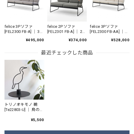
felice 3Pソファ
felice 2Pソファ
felice 3Pソファ
[FEL2300 FB-A] ｜ 3人
[FEL2301 FB-A] ｜ 2人
[FEL2300 FB-AA] ｜
掛けソファ カバーリ
掛けソファ カバーリ
機能性張地 3人掛けソ
¥495,000
¥374,000
¥528,000
ングソファ アイアン
ングソファ アイアン
ファ カバーリングソ
ソファ 国産家具
ソファ 国産家具
ファ アイアンソファ
最近チェックした商品
国産家具
トリノオキモノ 鵜
[Te22803-U] ｜ 鳥のオ
ブジェ 贈り物 雑貨 イ
ンテリア アイアン 国
¥5,500
産