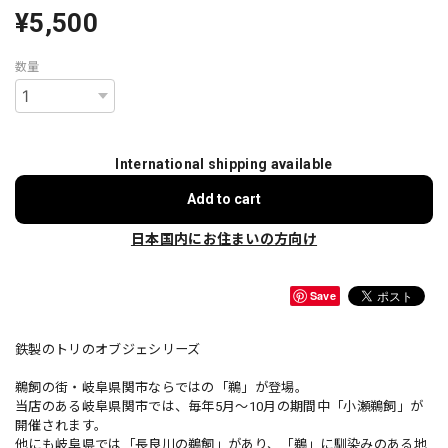
¥5,500
数量
International shipping available
Add to cart
日本国内にお住まいの方向け
Save
鉄製のトリのオブジェシリーズ
鵜飼の街・岐阜県関市ならではの「鵜」が登場。
当店のある岐阜県関市では、毎年5月～10月の期間中「小瀬鵜飼」が
開催されます。
他にも岐阜県では「長良川の鵜飼」があり、「鵜」に馴染みのある地