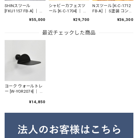
SHINスツール
シャビーカフェスツ
Nスツール [K-C-1712
[FKU1157 FB-A] ｜ ハ
ール [K-C-1704] ｜ 古
FB-A] ｜ S塗装 コンパ
ンドルスツール 持ち
材スツール 植物台 ア
クトスツール 丸椅子
¥55,000
¥29,700
¥36,300
運び アイアン ミニマ
イアン 玄関インテリ
アイアン ミニマル 鉄
ル 鉄家具 国産家具
ア 鉄家具 国産家具
家具 国産家具
最近チェックした商品
ヨーク ウォールトレ
ー [W-YOR2074] ｜ サ
ンドブラック
¥14,850