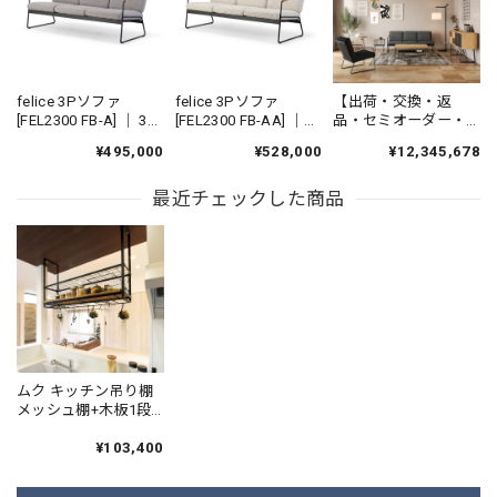
felice 3Pソファ
felice 3Pソファ
【出荷・交換・返
[FEL2300 FB-A] ｜ 3人
[FEL2300 FB-AA] ｜
品・セミオーダー・
掛けソファ カバーリ
機能性張地 3人掛けソ
特注に関して】※ご
¥495,000
¥528,000
¥12,345,678
ングソファ アイアン
ファ カバーリングソ
購入前に必ずお読み
ソファ 国産家具
ファ アイアンソファ
ください。
最近チェックした商品
国産家具
ムク キッチン吊り棚
メッシュ棚+木板1段
仕様 [MUK-1560-M] ｜
サンドブラック塗装
¥103,400
アイアン吊棚 キッチ
ンリノベーション