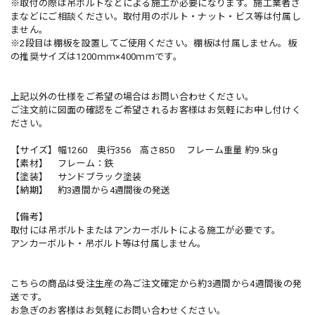
※取付の際は吊ボルトなどによる施工が必要になります。施工業者さ
まなどにご相談ください。取付用のボルト・ナット・ビス等は付属し
ません。
※2段目は棚板を設置してご使用ください。棚板は付属しません。板
の推奨サイズは1200ｍｍ×400ｍｍです。
上記以外の仕様をご希望の場合はお問い合わせください。
ご注文前に図面の確認をご希望されるお客様はお気軽にお申し付けく
ださい。
【サイズ】幅1260 奥行356 高さ850 フレーム重量 約9.5kg
【素材】 フレーム：鉄
【塗装】 サンドブラック塗装
【納期】 約3週間から4週間後の発送
【備考】
取付には吊ボルトまたはアンカーボルトによる施工が必要です。
アンカーボルト・吊ボルト等は付属しません。
こちらの商品は受注生産の為ご注文確定から約3週間から4週間後の発
送です。
お急ぎのお客様はお気軽にお問い合わせください。