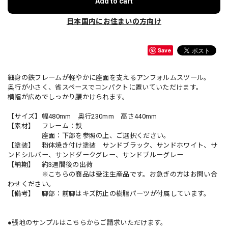
Add to cart
日本国内にお住まいの方向け
Save
細身の鉄フレームが軽やかに座面を支えるアンフォルムスツール。
奥行が小さく、省スペースでコンパクトに置いていただけます。
横幅が広めでしっかり腰かけられます。
【サイズ】幅480mm 奥行230mm 高さ440mm
【素材】 フレーム：鉄
座面：下部を参照の上、ご選択ください。
【塗装】 粉体焼き付け塗装 サンドブラック、サンドホワイト、サ
ンドシルバー、サンドダークグレー、サンドブルーグレー
【納期】 約3週間後の出荷
※こちらの商品は受注生産品です。お急ぎの方はお問い合
わせください。
【備考】 脚部：前脚はキズ防止の樹脂パーツが付属しています。
●張地のサンプルはこちらからご請求いただけます。