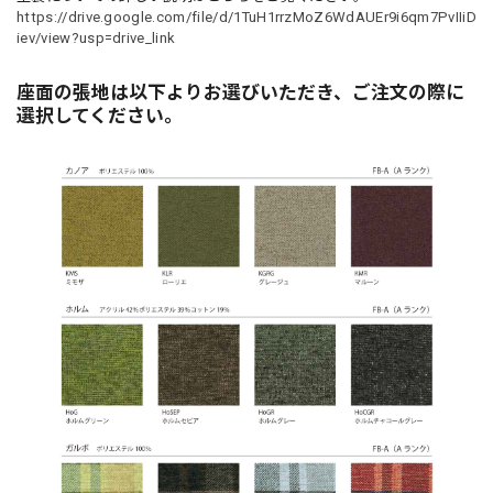
https://drive.google.com/file/d/1TuH1rrzMoZ6WdAUEr9i6qm7PvIIiD
iev/view?usp=drive_link
座面の張地は以下よりお選びいただき、ご注文の際に
選択してください。