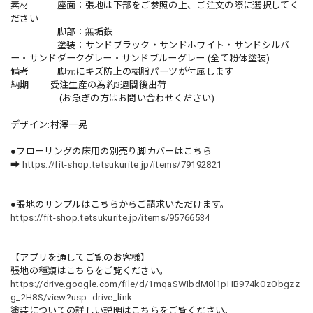
素材 座面：張地は下部をご参照の上、ご注文の際に選択してく
ださい
脚部：無垢鉄
塗装：サンドブラック・サンドホワイト・サンドシルバ
ー・サンドダークグレー・サンドブルーグレー (全て粉体塗装)
備考 脚元にキズ防止の樹脂パーツが付属します
納期 受注生産の為約3週間後出荷
(お急ぎの方はお問い合わせください)
デザイン:村澤一晃
●フローリングの床用の別売り脚カバーはこちら
➡
https://fit-shop.tetsukurite.jp/items/79192821
●張地のサンプルはこちらからご請求いただけます。
https://fit-shop.tetsukurite.jp/items/95766534
【アプリを通してご覧のお客様】
張地の種類はこちらをご覧ください。
https://drive.google.com/file/d/1mqaSWIbdM0l1pHB974kOzObgzz
g_2H8S/view?usp=drive_link
塗装についての詳しい説明はこちらをご覧ください。