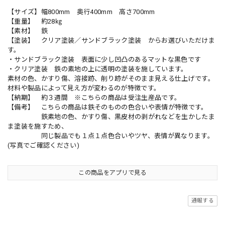
【サイズ】幅800mm 奥行400mm 高さ700mm
【重量】 約28㎏
【素材】 鉄
【塗装】 クリア塗装／サンドブラック塗装 からお選びいただけま
す。
・サンドブラック塗装 表面に少し凹凸のあるマットな黒色です
・クリア塗装 鉄の素地の上に透明の塗装を施しています。
素材の色、かすり傷、溶接跡、削り跡がそのまま見える仕上げです。
材料や製品によって見え方が変わるのが特徴です。
【納期】 約３週間 ※こちらの商品は受注生産品です。
【備考】 こちらの商品は鉄そのものの色合いや表情が特徴です。
鉄素地の色、かすり傷、黒皮材の剥がれなどを生かしたま
ま塗装を施すため、
同じ製品でも１点１点色合いやツヤ、表情が異なります。
(写真でご確認ください)
この商品をアプリで見る
通報する