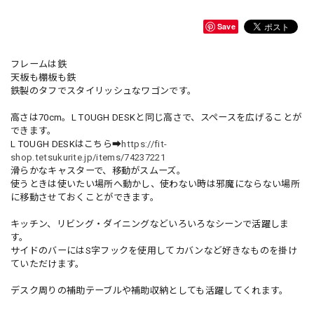
Save
フレームは鉄
天板も棚板も鉄
鉄製のタフでスタイリッシュなワゴンです。
高さは70cm。L TOUGH DESKと同じ高さで、スペースを広げることが
できます。
L TOUGH DESKはこちら➡
https://fit-
shop.tetsukurite.jp/items/74237221
滑らかなキャスターで、移動がスムーズ。
使うときは使いたい場所へ動かし、使わない時は邪魔にならない場所
に移動させておくことができます。
キッチン、リビング・ダイニングなどいろいろなシーンで活躍しま
す。
サイドのバーにはS字フックを使用してカバンなど好きなものを掛け
ていただけます。
デスク周りの補助テーブルや補助収納としても活躍してくれます。