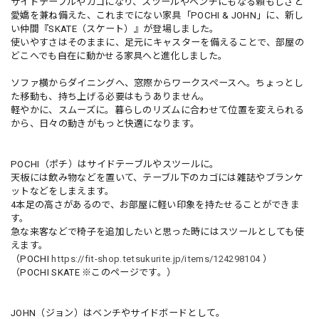
サイドテーブルやカゴになり、スツールやベンチにもなる頼もしさと
愛嬌を兼ね備えた、これまでにない家具「POCHI & JOHN」に、新し
い仲間『SKATE（スケート）』が登場しました。
使いやすさはそのままに、足元にキャスターを備えることで、部屋の
どこへでも自在に動かせる家具へと進化しました。
ソファ横からダイニングへ、窓際からワークスペースへ。ちょっとし
た移動も、持ち上げる必要はもうありません。
軽やかに、スムーズに。暮らしのリズムに合わせて位置を変えられる
から、日々の動きがもっと快適になります。
POCHI（ポチ）はサイドテーブルやスツールに。
天板には飲み物などを置いて、テーブル下のカゴには雑誌やブランケ
ットなどをしまえます。
4本足の高さがあるので、お部屋に軽い印象を持たせることができま
す。
急な来客などで椅子を追加したいと思った時にはスツールとしても使
えます。
（POCHI
https://fit-shop.tetsukurite.jp/items/124298104
）
（POCHI SKATE ※このページです。）
JOHN（ジョン）はベンチやサイドボードとして。