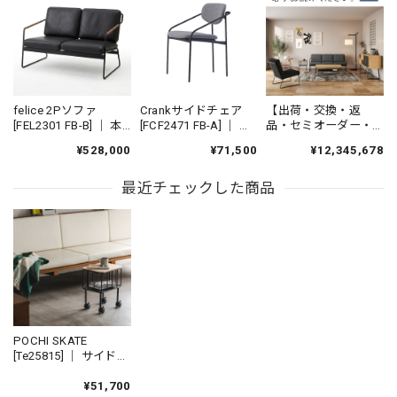
felice 2Pソファ
Crankサイドチェア
【出荷・交換・返
[FEL2301 FB-B] ｜ 本
[FCF2471 FB-A] ｜ ダ
品・セミオーダー・
革 革張り 2人掛けソ
イニングチェア アー
特注に関して】※ご
¥528,000
¥71,500
¥12,345,678
ファ カバーリングソ
ムチェア アイアンチ
購入前に必ずお読み
ファ アイアンソファ
ェア 鉄家具 国産家具
ください。
国産家具
最近チェックした商品
POCHI SKATE
[Te25815] ｜ サイドテ
ーブル スツール 収納
玄関インテリア ソフ
¥51,700