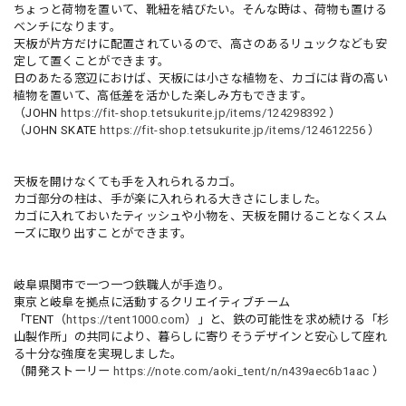
ちょっと荷物を置いて、靴紐を結びたい。そんな時は、荷物も置ける
ベンチになります。
天板が片方だけに配置されているので、高さのあるリュックなども安
定して置くことができます。
日のあたる窓辺におけば、天板には小さな植物を、カゴには背の高い
植物を置いて、高低差を活かした楽しみ方もできます。
（JOHN
https://fit-shop.tetsukurite.jp/items/124298392
）
（JOHN SKATE
https://fit-shop.tetsukurite.jp/items/124612256
）
天板を開けなくても手を入れられるカゴ。
カゴ部分の柱は、手が楽に入れられる大きさにしました。
カゴに入れておいたティッシュや小物を、天板を開けることなくスム
ーズに取り出すことができます。
岐阜県関市で一つ一つ鉄職人が手造り。
東京と岐阜を拠点に活動するクリエイティブチーム
「TENT（
https://tent1000.com
）」と、鉄の可能性を求め続ける「杉
山製作所」の共同により、暮らしに寄りそうデザインと安心して座れ
る十分な強度を実現しました。
（開発ストーリー
https://note.com/aoki_tent/n/n439aec6b1aac
）