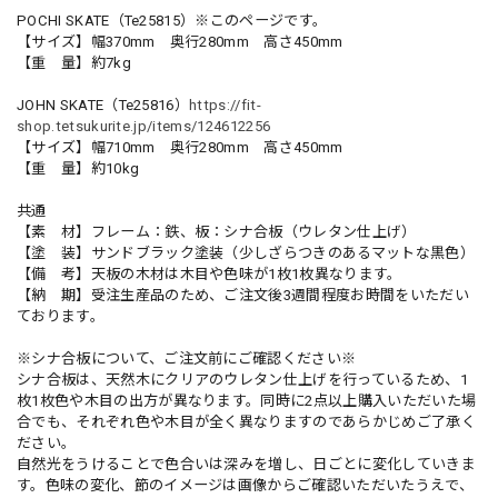
POCHI SKATE（Te25815）※このページです。
【サイズ】幅370mm 奥行280mm 高さ450mm
【重 量】約7kg
JOHN SKATE（Te25816）
https://fit-
shop.tetsukurite.jp/items/124612256
【サイズ】幅710mm 奥行280mm 高さ450mm
【重 量】約10kg
共通
【素 材】フレーム：鉄、板：シナ合板（ウレタン仕上げ）
【塗 装】サンドブラック塗装（少しざらつきのあるマットな黒色）
【備 考】天板の木材は木目や色味が1枚1枚異なります。
【納 期】受注生産品のため、ご注文後3週間程度お時間をいただい
ております。
※シナ合板について、ご注文前にご確認ください※
シナ合板は、天然木にクリアのウレタン仕上げを行っているため、1
枚1枚色や木目の出方が異なります。同時に2点以上購入いただいた場
合でも、それぞれ色や木目が全く異なりますのであらかじめご了承く
ださい。
自然光をうけることで色合いは深みを増し、日ごとに変化していきま
す。色味の変化、節のイメージは画像からご確認いただいたうえで、